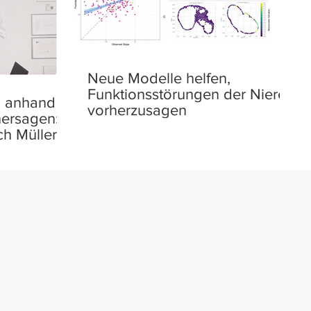
Neue Modelle helfen,
Funktionsstörungen der Niere
n anhand
vorherzusagen
hersagen:
ch Müller
 des
s