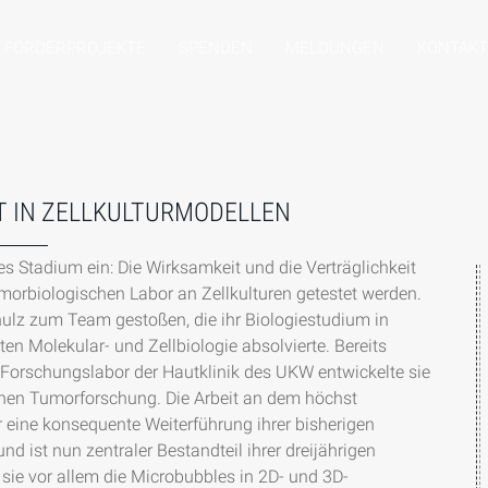
FÖRDERPROJEKTE
SPENDEN
MELDUNGEN
KONTAKT
T IN ZELLKULTURMODELLEN
ues Stadium ein: Die Wirksamkeit und die Verträglichkeit 
morbiologischen Labor an Zellkulturen getestet werden. 
chulz zum Team gestoßen, die ihr Biologiestudium in 
n Molekular- und Zellbiologie absolvierte. Bereits 
 Forschungslabor der Hautklinik des UKW entwickelte sie 
schen Tumorforschung. Die Arbeit an dem höchst 
er eine konsequente Weiterführung ihrer bisherigen 
nd ist nun zentraler Bestandteil ihrer dreijährigen 
 sie vor allem die Microbubbles in 2D- und 3D-