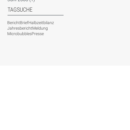
TAGSUCHE
Bericht
Brief
Halbzeitbilanz
Jahresbericht
Meldung
Microbubbles
Presse